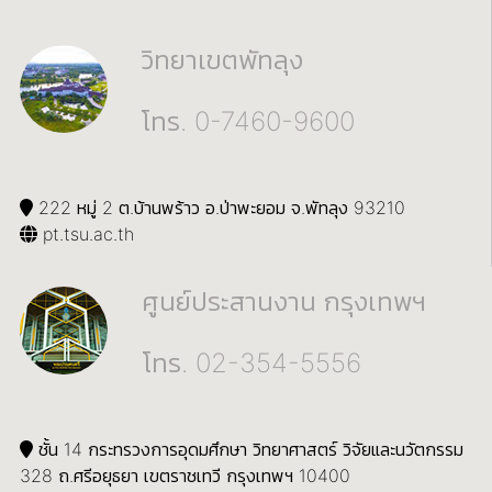
วิทยาเขตพัทลุง
โทร. 0-7460-9600
222 หมู่ 2 ต.บ้านพร้าว อ.ป่าพะยอม จ.พัทลุง 93210
pt.tsu.ac.th
ศูนย์ประสานงาน กรุงเทพฯ
โทร. 02-354-5556
ชั้น 14 กระทรวงการอุดมศึกษา วิทยาศาสตร์ วิจัยและนวัตกรรม
328 ถ.ศรีอยุธยา เขตราชเทวี กรุงเทพฯ 10400