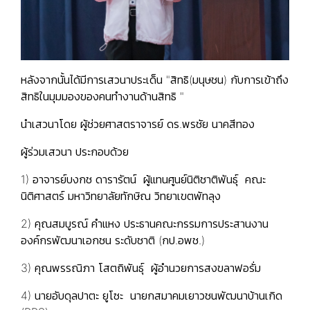
หลังจากนั้นได้มีการเสวนาประเด็น "สิทธิ(มนุษชน) กับการเข้าถึง
สิทธิในมุมมองของคนทำงานด้านสิทธิ "
นำเสวนาโดย ผู้ช่วยศาสตราจารย์ ดร.พรชัย นาคสีทอง
ผู้ร่วมเสวนา ประกอบด้วย
1) อาจารย์บงกช ดารารัตน์ ผู้แทนศูนย์นิติชาติพันธุ์ คณะ
นิติศาสตร์ มหาวิทยาลัยทักษิณ วิทยาเขตพัทลุง
2) คุณสมบูรณ์ คำแหง ประธานคณะกรรมการประสานงาน
องค์กรพัฒนาเอกชน ระดับชาติ (กป.อพช.)
3) คุณพรรณิภา โสตถิพันธุ์ ผู้อำนวยการสงขลาฟอรั่ม
4) นายอับดุลปาตะ ยูโซะ นายกสมาคมเยาวชนพัฒนาบ้านเกิด