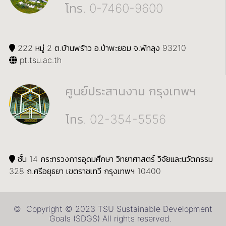
โทร. 0-7460-9600
222 หมู่ 2 ต.บ้านพร้าว อ.ป่าพะยอม จ.พัทลุง 93210
pt.tsu.ac.th
ศูนย์ประสานงาน กรุงเทพฯ
โทร. 02-354-5556
ชั้น 14 กระทรวงการอุดมศึกษา วิทยาศาสตร์ วิจัยและนวัตกรรม
328 ถ.ศรีอยุธยา เขตราชเทวี กรุงเทพฯ 10400
© Copyright © 2023 TSU Sustainable Development
Goals (SDGS) All rights reserved.