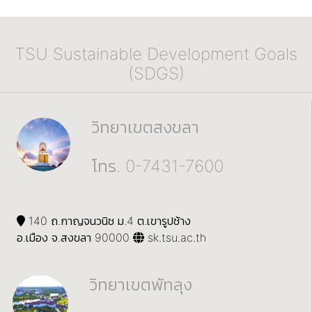
TSU Sustainable Development Goals
(SDGS)
วิทยาเขตสงขลา
โทร. 0-7431-7600
140 ถ.กาญจนวนิช ม.4 ต.เขารูปช้าง
อ.เมือง จ.สงขลา 90000
sk.tsu.ac.th
วิทยาเขตพัทลุง