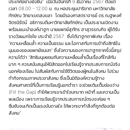
ประเทศอย่างยั่งยืน” เมื่อวันจันทร์ที่ 9 ธันวาคม 2567 ตั้งแต่
เวลา 08.00 - 12.00 น. ณ หอประชุมปาริชาต มหาวิทยาลัย
ทักษิณ วิทยาเขตสงขลา โดยมีรองศาสตราจารย์ ดร.ณฐพงศ์
จิตรนิรัตน์ อธิการบดีมหาวิทยาลัยทักษิณ เป็นประธานเปิดงาน
พร้อมแนะนำองค์ปาฐก นายแพทย์สุภัทร ฮาสุวรรณกิจ ผู้ได้รับ
รางวัลแมกไซไซ ประจำปี 2567 ซึ่งได้ปาฐกถาพิเศษ เรื่อง
“ความเหลื่อมล้ำ ความเป็นธรรม และโอกาสกับการเข้าถึงสิทธิใน
มุมมองของแพทย์ชนบท” ซึ่งใจความของการปาฐกถาครั้งนี้สรุป
ความได้ว่า “สิทธิมนุษยชนกับความเหลื่อมล้ำเป็นเรื่องที่ใกล้กัน
มาก ๆ ควรสนับสนุนให้นิสิตออกไปเรียนรู้จากประสบการณ์จริง
นอกห้องเรียน ไปสัมผัสกับการใช้ชีวิตของผู้คนในสังคม ไปร่วม
ทำกิจกรรมภาคประชาสังคม ซึ่งเป็นมิติองค์ความรู้ทาง
สังคมศาสตร์ที่เป็นการเรียนรู้นอกตำรา จะช่วยเติมเต็มช่องว่าง
(Fill the Gap) ทำให้พวกเขาเข้าใจบทบาท หน้าที่ และความเป็น
พลเมือง เพราะการเรียนรู้จากประสบการณ์ตรงจะค่อย ๆ
ซึมซับจนเกิดเป็นแรงบันดาลใจ ให้พวกเขาทำสิ่งที่ถูกต้องต่อ
สังคม”