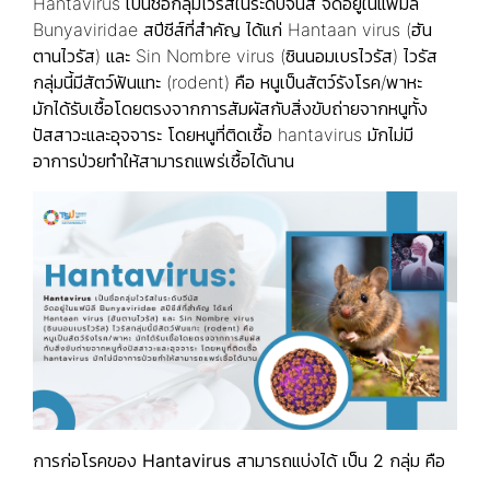
Hantavirus เป็นชื่อกลุ่มไวรัสในระดับจีนัส จัดอยู่ในแฟมิลี
Bunyaviridae สปีชีส์ที่สำคัญ ได้แก่ Hantaan virus (ฮัน
ตานไวรัส) และ Sin Nombre virus (ซินนอมเบรไวรัส) ไวรัส
กลุ่มนี้มีสัตว์ฟันแทะ (rodent) คือ หนูเป็นสัตว์รังโรค/พาหะ
มักได้รับเชื้อโดยตรงจากการสัมผัสกับสิ่งขับถ่ายจากหนูทั้ง
ปัสสาวะและอุจจาระ โดยหนูที่ติดเชื้อ hantavirus มักไม่มี
อาการป่วยทำให้สามารถแพร่เชื้อได้นาน
การก่อโรคของ
Hantavirus สามารถแบ่งได้ เป็น 2 กลุ่ม คือ