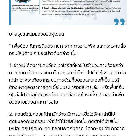
บทสรุปและมุมมองของผู้เขียน
“ เพื่อป้องกันการตื่นตระหนก จากการอ่าน/ฟัง และกระแสในสื่อ
ออนไลน์ต่าง ๆ ของข่าวดังกล่าว นั้น...
1. ข่าวไม่ได้ลงรายละเอียด ว่าไวรัสที่หายไปจำนวนสามร้อยกว่า
หลอดนั้น เป็นการเจตนาโจรกรรม นำไวรัสไปทำอะไรร้าย ๆ หรือ
เปล่า อาจจะเกิดจากระบบการจัดเก็บของแลบเองก็เป็นไปได้
ต้องเฝ้าดูอัตราการติดเชื้อในประเทศออสเตรเลีย (หรือพื้นที่อื่น
ๆ) ต่อไปว่ามีอุบัติการณ์การติดเชื้อของไวรัสทั้ง 3 กลุ่มว่าเพิ่ม
ขึ้นอย่างมีนัยสำคัญหรือไม่
2. ส่วนตัวไม่ค่อยให้น้ำหนักว่าจะมีการนำเชื้อไวรัสเหล่านี้ไป
ดัดแปลงพันธุกรรม เพื่อทำให้ไวรัสโหดขึ้น ติดต่อได้ง่ายขึ้น
เหมือนทฤษฎีสมคมคิด ที่ชอบพูดถึงกรณีโควิด-19 ว่าเกิดจาก
การที่เชื้อนำไปดัดแปลงในห้องแลบแล้วหลุดรอดออกมา หรือ