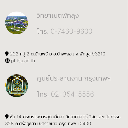
วิทยาเขตพัทลุง
โทร. 0-7460-9600
222 หมู่ 2 ต.บ้านพร้าว อ.ป่าพะยอม จ.พัทลุง 93210
pt.tsu.ac.th
ศูนย์ประสานงาน กรุงเทพฯ
โทร. 02-354-5556
ชั้น 14 กระทรวงการอุดมศึกษา วิทยาศาสตร์ วิจัยและนวัตกรรม
328 ถ.ศรีอยุธยา เขตราชเทวี กรุงเทพฯ 10400