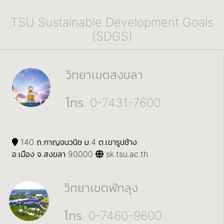
TSU Sustainable Development Goals
(SDGS)
วิทยาเขตสงขลา
โทร. 0-7431-7600
140 ถ.กาญจนวนิช ม.4 ต.เขารูปช้าง
อ.เมือง จ.สงขลา 90000
sk.tsu.ac.th
วิทยาเขตพัทลุง
โทร. 0-7460-9600