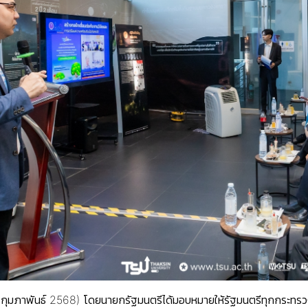
ุมภาพันธ์ 2568) โดยนายกรัฐมนตรีได้มอบหมายให้รัฐมนตรีทุกกระทรว