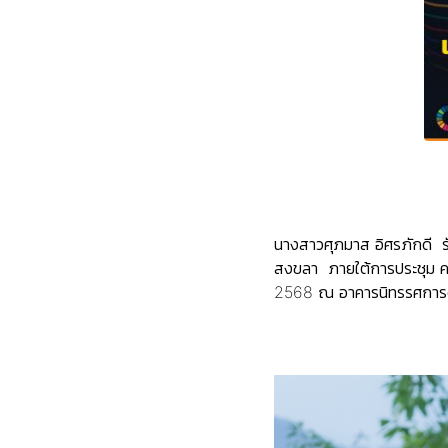
นางสาวศุภมาส อิศรภักดี รั
สงขลา ภายใต้การประชุม ครม.
2568 ณ อาคารนิทรรศการด