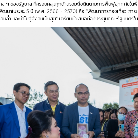
 ๆ ของรัฐบาล ที่ครอบคลุมทุกด้านรวมถึงติดตามการฟื้นฟูอุทกภัยในพื้นที่
ัฒนาในระยะ 5 ปี (พ.ศ. 2566 - 2570) คือ “พัฒนาการท่องเที่ยว การเ
ื่อมล้ำ และนำไปสู่สังคมเป็นสุข” เตรียมนำเสนอต่อที่ประชุมคณะรัฐมนตรีในคร