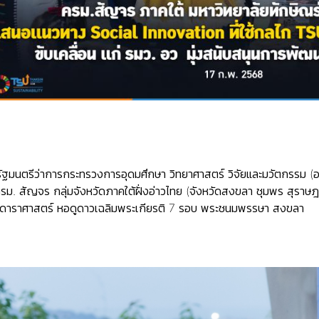
ฐมนตรีว่าการกระทรวงการอุดมศึกษา วิทยาศาสตร์ วิจัยและมวัตกรรม (อว.)
 สัญจร กลุ่มจังหวัดภาคใต้ฝั่งอ่าวไทย (จังหวัดสงขลา ชุมพร สุราษฎร์ธา
าราศาสตร์ หอดูดาวเฉลิมพระเกียรติ 7 รอบ พระชนมพรรษา สงขลา