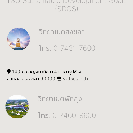
TSU Sustainable Development Goals
(SDGS)
วิทยาเขตสงขลา
โทร. 0-7431-7600
140 ถ.กาญจนวนิช ม.4 ต.เขารูปช้าง
อ.เมือง จ.สงขลา 90000
sk.tsu.ac.th
วิทยาเขตพัทลุง
โทร. 0-7460-9600