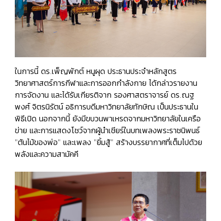
ในการนี้ ดร.เพ็ญพักต์ หนูผุด ประธานประจำหลักสูตร
วิทยาศาสตร์การกีฬาและการออกกำลังกาย ได้กล่าวรายงาน
การจัดงาน และได้รับเกียรติจาก รองศาสตราจารย์ ดร.ณฐ
พงศ์ จิตรนิรัตน์ อธิการบดีมหาวิทยาลัยทักษิณ เป็นประธานใน
พิธีเปิด นอกจากนี้ ยังมีขบวนพาเหรดจากมหาวิทยาลัยในเครือ
ข่าย และการแสดงโชว์จากผู้นำเชียร์ในบทเพลงพระราชนิพนธ์
"ต้นไม้ของพ่อ" และเพลง "ยิ้มสู้" สร้างบรรยากาศที่เต็มไปด้วย
พลังและความสามัคคี