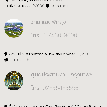
140 ถ.กาญจนวนิช ม.4 ต.เขารูปช้าง
อ.เมือง จ.สงขลา 90000
sk.tsu.ac.th
วิทยาเขตพัทลุง
โทร. 0-7460-9600
222 หมู่ 2 ต.บ้านพร้าว อ.ป่าพะยอม จ.พัทลุง 93210
pt.tsu.ac.th
ศูนย์ประสานงาน กรุงเทพฯ
โทร. 02-354-5556
ชั้น 14 กระทรวงการอุดมศึกษา วิทยาศาสตร์ วิจัยและนวัตกรรม