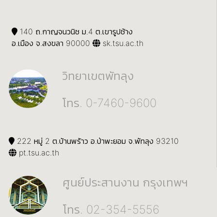
140 ถ.กาญจนวนิช ม.4 ต.เขารูปช้าง
อ.เมือง จ.สงขลา 90000
sk.tsu.ac.th
วิทยาเขตพัทลุง
โทร. 0-7460-9600
222 หมู่ 2 ต.บ้านพร้าว อ.ป่าพะยอม จ.พัทลุง 93210
pt.tsu.ac.th
ศูนย์ประสานงาน กรุงเทพฯ
โทร. 02-354-5556