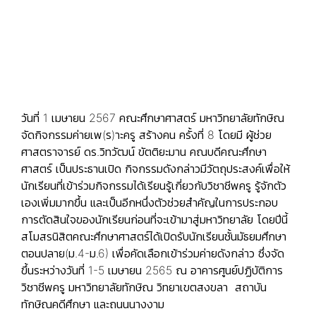
วันที่ 1 เมษายน 2567 คณะศึกษาศาสตร์ มหาวิทยาลัยทักษิณ
จัดกิจกรรมค่ายเพ(ร)าะครู สร้างคน ครั้งที่ 8 โดยมี ผู้ช่วย
ศาสตราจารย์ ดร.วิทวัฒน์ ขัตติยะมาน คณบดีคณะศึกษา
ศาสตร์ เป็นประธานเปิด กิจกรรมดังกล่าวมีวัตถุประสงค์เพื่อให้
นักเรียนที่เข้าร่วมกิจกรรมได้เรียนรู้เกี่ยวกับวิชาชีพครู รู้จักตัว
เองเพิ่มมากขึ้น และเป็นอีกหนึ่งตัวช่วยสำคัญในการประกอบ
การตัดสินใจของนักเรียนก่อนที่จะเข้ามาสู่มหาวิทยาลัย โดยปีนี้
สโมสรนิสิตคณะศึกษาศาสตร์ได้เปิดรับนักเรียนชั้นมัธยมศึกษา
ตอนปลาย(ม.4-ม.6) เพื่อคัดเลือกเข้าร่วมค่ายดังกล่าว ซึ่งจัด
ขึ้นระหว่างวันที่ 1-5 เมษายน 2565 ณ อาคารศูนย์ปฏิบัติการ
วิชาชีพครู มหาวิทยาลัยทักษิณ วิทยาเขตสงขลา สถาบัน
ทักษิณคดีศึกษา และถนนนางงาม