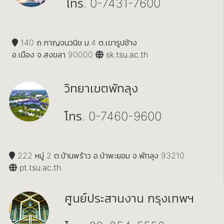
โทร. 0-7431-7600
140 ถ.กาญจนวนิช ม.4 ต.เขารูปช้าง
อ.เมือง จ.สงขลา 90000
sk.tsu.ac.th
วิทยาเขตพัทลุง
โทร. 0-7460-9600
222 หมู่ 2 ต.บ้านพร้าว อ.ป่าพะยอม จ.พัทลุง 93210
pt.tsu.ac.th
ศูนย์ประสานงาน กรุงเทพฯ