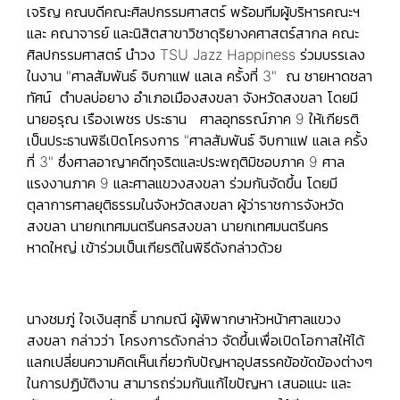
เจริญ คณบดีคณะศิลปกรรมศาสตร์ พร้อมทีมผู้บริหารคณะฯ
และ คณาจารย์ และนิสิตสาขาวิชาดุริยางคศาสตร์สากล คณะ
ศิลปกรรมศาสตร์ นำวง TSU Jazz Happiness ร่วมบรรเลง
ในงาน "ศาลสัมพันธ์ จิบกาแฟ แลเล ครั้งที่ 3" ณ ชายหาดชลา
ทัศน์ ตำบลบ่อยาง อำเภอเมืองสงขลา จังหวัดสงขลา โดยมี
นายอรุณ เรืองเพชร ประธาน ศาลอุทธรณ์ภาค 9 ให้เกียรติ
เป็นประธานพิธีเปิดโครงการ "ศาลสัมพันธ์ จิบกาแฟ แลเล ครั้ง
ที่ 3" ซึ่งศาลอาญาคดีทุจริตและประพฤติมิชอบภาค 9 ศาล
แรงงานภาค 9 และศาลแขวงสงขลา ร่วมกันจัดขึ้น โดยมี
ตุลาการศาลยุติธรรมในจังหวัดสงขลา ผู้ว่าราชการจังหวัด
สงขลา นายกเทศมนตรีนครสงขลา นายกเทศมนตรีนคร
หาดใหญ่ เข้าร่วมเป็นเกียรติในพิธีดังกล่าวด้วย
นางชมภู่ ใจเงินสุทธิ์ มากมณี ผู้พิพากษาหัวหน้าศาลแขวง
สงขลา กล่าวว่า โครงการดังกล่าว จัดขึ้นเพื่อเปิดโอกาสให้ได้
แลกเปลี่ยนความคิดเห็นเกี่ยวกับปัญหาอุปสรรคข้อขัดข้องต่างๆ
ในการปฏิบัติงาน สามารถร่วมกันแก้ไขปัญหา เสนอแนะ และ