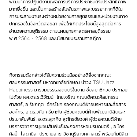
พัฒนาการปฏิบัติงานเพื่อการบริการประชาชนให้มีประสิทธิภาพ
มากยิ่งขึ้น และเป็นการสร้างสัมพันธภาพและบรรยากาศที่ดีใน
การประสานงานระหว่างหน่วยงานศาลยุติธรรมและหน่วยงานทาง
ปกครองในจังหวัดสงขลา เพื่อให้เกิดประโยชน์สูงสุดต่อการ
อำนวยความยุติธรรม ตามแผนยุทธศาสตร์ศาลยุติธรรม
พ.ศ.2564 - 2568 และนโยบายประธานศาลฎีกา
กิจกรรมดังกล่าวได้รับความร่วมมืออย่างดียิ่งจากคณะ
ศิลปกรรมศาสตร์ มหาวิทยาลัยทักษิณ นำวง TSU Jazz
Happiness มาร่วมบรรเลงดนตรีในงาน ซึ่งสมาชิกวง ประกอบ
ไปด้วย ผศ.ดร.ระวีวัฒน์ ไทยเจริญ คณบดีคณะศิลปกรรม
ศาสตร์, อ.รัชกฤต อัครโชค รองคณบดีฝ่ายบริหารและสื่อสาร
องค์กร, อ.ดร.วศิน ศรียาภัย ผู้ช่วยคณบดีฝ่ายพัฒนานิสิตและ
ประชาสัมพันธ์, อ.ดร.สุภกิจ สุภัทรชัยวงศ์ ผู้ช่วยคณบดีฝ่าย
บริการวิชาการชุมชนสัมพันธ์และกิจการหอเปรมดนตรี , อ.ไกร
ศิลป์ โสดานิล ประธานสาขาวิชาดุริยางคศาสตร์ พร้อมทีมนิสิต