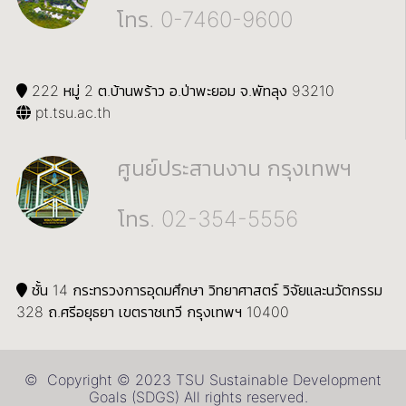
โทร. 0-7460-9600
222 หมู่ 2 ต.บ้านพร้าว อ.ป่าพะยอม จ.พัทลุง 93210
pt.tsu.ac.th
ศูนย์ประสานงาน กรุงเทพฯ
โทร. 02-354-5556
ชั้น 14 กระทรวงการอุดมศึกษา วิทยาศาสตร์ วิจัยและนวัตกรรม
328 ถ.ศรีอยุธยา เขตราชเทวี กรุงเทพฯ 10400
© Copyright © 2023 TSU Sustainable Development
Goals (SDGS) All rights reserved.