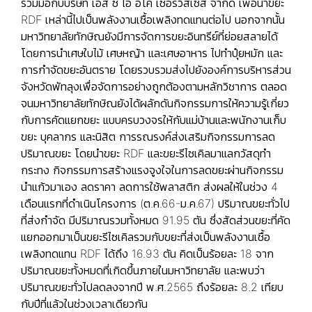
ร่วมมือกับบริษัท เอส ซี ไอ อีโค่ เซอร์วิสเซส จำกัด เพื่อนำขยะ
RDF เหล่านี้ไปเป็นพลังงานเชื้อเพลิงทดแทนต่อไป นอกจากนั้น
มหาวิทยาลัยทักษิณยังมีการจัดการขยะอินทรีย์ที่ย่อยสลายได้
โดยการนำเศษใบไม้ เศษหญ้า และเศษอาหาร ไปทำปุ๋ยหมัก และ
การกำจัดขยะอันตราย โดยรวบรวมส่งไปยังองค์การบริหารส่วน
จังหวัดพัทลุงเพื่อจัดการอย่างถูกต้องตามหลักวิชาการ ตลอด
จนมหาวิทยาลัยทักษิณยังได้ผลักดันกิจกรรมการให้ความรู้เกี่ยว
กับการคัดแยกขยะ แบบครบวงจรให้กับแม่บ้านและพนักงานเก็บ
ขยะ บุคลากร และนิสิต การรณรงค์ส่งเสริมกิจกรรมการลด
ปริมาณขยะ โดยนำขยะ RDF และขยะรีไซเคิลมาแลกวัสดุทำ
กระทง กิจกรรมการสร้างแรงจูงใจในการลดขยะผ่านกิจกรรม
นำแก้วมาเอง ลดราคา ลดการใช้พลาสติก ส่งผลให้ในช่วง 4
เดือนแรกที่ดำเนินโครงการ (ต.ค.66-ม.ค.67) ปริมาณขยะทั่วไป
ที่ส่งกำจัด มีปริมาณรวมทั้งหมด 91.95 ตัน ซึ่งสัดส่วนขยะที่คัด
แยกออกมาเป็นขยะรีไซเคิลรวมกับขยะที่ส่งเป็นพลังงานเชื้อ
เพลิงทดแทน RDF ได้ถึง 16.93 ตัน คิดเป็นร้อยละ 18 จาก
ปริมาณขยะทั้งหมดที่เกิดขึ้นภายในมหาวิทยาลัย และพบว่า
ปริมาณขยะทั่วไปลดลงจากปี พ.ศ.2565 ถึงร้อยละ 8.2 เทียบ
กับปีที่แล้วในช่วงเวลาเดียวกัน