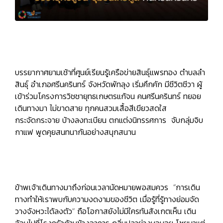
บรรยากาศยามเช้าที่ศูนย์เรียนรู้เครือข่ายสินธุ์แพรทอง ตำบลลำ
สินธุ์ อำเภอศรีนครินทร์ จังหวัดพัทลุง เริ่มคึกคัก มีชีวิตชีวา ผู้
เข้าร่วมโครงการวิชชายุทธเกษตรแก้จน คนศรีนครินทร์ ทยอย
เดินทางมา ไม่ขาดสาย ทุกคนสวมเสื้อสีเขียวสดใส
กระจัดกระจาย บ้างลงทะเบียน ตกแต่งนิทรรศการ จับกลุ่มจิบ
กาแฟ พูดคุยสนทนากันอย่างสนุกสนาน
ข้าพเจ้าเดินทางมาถึงก่อนเวลานัดหมายพอสมควร “การเดิน
ทางทำให้เราพบกับความงดงามของชีวิต เมื่อรู้ที่รู้ทางย่อมจัด
วางจังหวะได้ลงตัว” ถือโอกาสยังไม่มีใครทันสังเกตเห็น เดิน
อ้อมไปที่โรงครัวด้านข้างอาคาร กลิ่นปลาย่างหอมฉุย โชยมาแต่