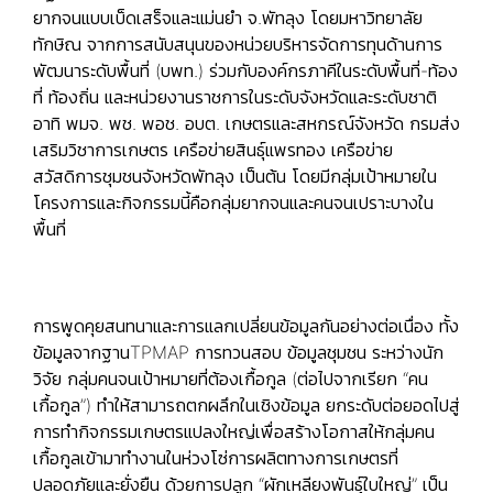
ยากจนแบบเบ็ดเสร็จและแม่นยำ จ.พัทลุง โดยมหาวิทยาลัย
ทักษิณ จากการสนับสนุนของหน่วยบริหารจัดการทุนด้านการ
พัฒนาระดับพื้นที่ (บพท.) ร่วมกับองค์กรภาคีในระดับพื้นที่-ท้อง
ที่ ท้องถิ่น และหน่วยงานราชการในระดับจังหวัดและระดับชาติ
อาทิ พมจ. พช. พอช. อบต. เกษตรและสหกรณ์จังหวัด กรมส่ง
เสริมวิชาการเกษตร เครือข่ายสินธุ์แพรทอง เครือข่าย
สวัสดิการชุมชนจังหวัดพัทลุง เป็นต้น โดยมีกลุ่มเป้าหมายใน
โครงการและกิจกรรมนี้คือกลุ่มยากจนและคนจนเปราะบางใน
พื้นที่
การพูดคุยสนทนาและการแลกเปลี่ยนข้อมูลกันอย่างต่อเนื่อง ทั้ง
ข้อมูลจากฐานTPMAP การทวนสอบ ข้อมูลชุมชน ระหว่างนัก
วิจัย กลุ่มคนจนเป้าหมายที่ต้องเกื้อกูล (ต่อไปจากเรียก “คน
เกื้อกูล”) ทำให้สามารถตกผลึกในเชิงข้อมูล ยกระดับต่อยอดไปสู่
การทำกิจกรรมเกษตรแปลงใหญ่เพื่อสร้างโอกาสให้กลุ่มคน
เกื้อกูลเข้ามาทำงานในห่วงโซ่การผลิตทางการเกษตรที่
ปลอดภัยและยั่งยืน ด้วยการปลูก “ผักเหลียงพันธุ์ใบใหญ่” เป็น