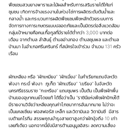
พืชแซมสวนยางพาราและไม้ผลสำหรับการเสริมรายได้ให้แก่
ชุมชน เกิดการจ้างแรงงานในห่วงโซ่การผลิตระดับต้นน้ำและ
กลางน้ำ และกระบวนการผลิตพืชแซมพืชหลักด้วยระบบการ
จัดการทางการเกษตรแบบปลอดภัยและเป็นมิตรต่อสิ่งแวดล้อม
กลุ่มเป้าหมายคือคนเกื้อกูลที่มีรายได้ต่ำกว่า 3,000 บาทต่อ
เดือน จากตำบล ลำสินธุ์ ตำบลอ่างทอง ตำบลชุมพล และตำบล
บ้านนา ในอำเภอศรีนครินทร์ ที่สมัครใจเข้าร่วม จำนวน 131 ครัว
เรือน
ผักเหลียง หรือ “ผักเหมียง” “ผักเมี่ยง” ในคำเรียกแถบจังหวัด
พังงา กระบี่ พังงา ภูเก็ต “ผักเปรียง” “เขรียง” ในจังหวัด
นครศรีธรรมราช “กะเหรียง” แถบชุมพร เป็นต้น เป็นพืชผักพื้น
บ้านของอุษาคเนย์โดยแท้ ได้ชื่อว่าเป็น “ราชินีแห่งพืชผักปักษ์ใต้
มีรายงานวิจัยว่าเหลียงคุณค่าโภชนาการอันมากมาย ไม่ว่าจะ
เป็นแคลเซียม ฟอสฟอรัส เหล็ก และวิตามินเอ วิตามินซี มีสาร
เบต้าแคโรทีน สรรพคุณบำรุงสายตาสูงกว่าผักบุ้งถึง 10 เท่า
เลยทีเดียว นอกจากนี้ยังมีสารต้านอนุมูลอิสระ ลดความเสี่ยง