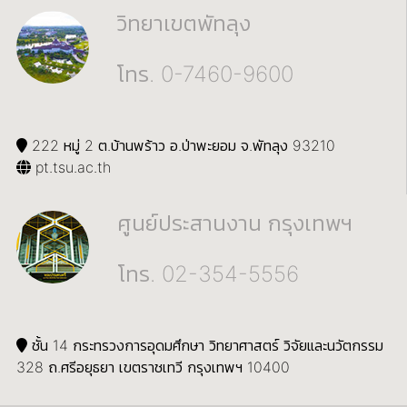
วิทยาเขตพัทลุง
โทร. 0-7460-9600
222 หมู่ 2 ต.บ้านพร้าว อ.ป่าพะยอม จ.พัทลุง 93210
pt.tsu.ac.th
ศูนย์ประสานงาน กรุงเทพฯ
โทร. 02-354-5556
ชั้น 14 กระทรวงการอุดมศึกษา วิทยาศาสตร์ วิจัยและนวัตกรรม
328 ถ.ศรีอยุธยา เขตราชเทวี กรุงเทพฯ 10400