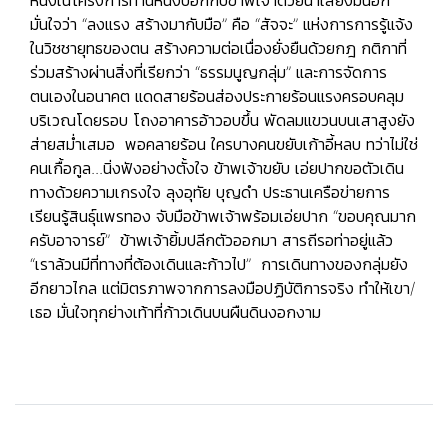
มั่นใจว่า “ลงแรง สร้างมากับมือ” คือ “สัจจะ” แห่งการการรู้แจ้ง
ในวิชชายุทธของตน สร้างความต่อเนื่องยั่งยืนด้วยกฎ กติกาที่
ร่วมสร้างผ่านสิ่งที่เรียกว่า “ธรรมนูญกลุ่ม” และการจัดการ
ตนเองในอนาคต แดดสายร้อนส่องประกายร้อนแรงครอบคลุม
บริเวณโดยรอบ โถงอาคารอ้าวอบขึ้น พัดลมแขวนบนเสาสูงยัง
ส่ายสม่ำเสมอ พอคลายร้อน ใครบางคนขยับเก้าอี้หลบ ทว่าไม่ใช่
คนเกื้อกูล...นิ่งฟังอย่างตั้งใจ ข้าพเจ้าขยับ เอ่ยปากขอตัวเดิน
ทางด้วยความเกรงใจ ลุงอุทัย บุญดำ ประธานเครือข่ายการ
เรียนรู้สินธุ์แพรทอง จับมือข้าพเจ้าพร้อมเอ่ยปาก “ขอบคุณมาก
ครับอาจารย์” ข้าพเจ้ายิ้มปลีกตัวออกมา สารถีรอท่าอยู่แล้ว
“เราล้วนมีที่ทางที่ต้องเดินและก้าวไป” การเดินทางของกลุ่มยัง
อีกยาวไกล แต่มิตรภาพจากการลงมือปฏิบัติการจริง ทำให้เขา/
เธอ มั่นใจทุกย่างเท้าที่ก้าวเดินบนผืนดินงอกงาม