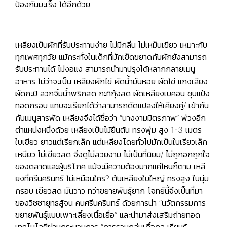
ป้องกันมะเร็ง ได้อีกด้วย
เหลียงเป็นผักที่รับประทานง่าย ไม่มีกลิ่น ไม่เหม็นเขียว เหมาะกับ
ทุกเพศทุกวัย แม้กระทั่งในเด็กที่มักเข็ดขยาดกับผักยังสามารถ
รับประทานได้ ไม่งอแง สามารถนำมาปรุงได้หลากกลายเมนู
อาหาร ไม่ว่าจะเป็น เหลียงผักไข่ ผัดน้ำมันหอย ผัดไข่ แกงเลียง
ผัดกะปิ ลวกจิ้มน้ำพริกสด กะทิกุ้งสด ผัดเหลียงเบคอน ชุบแป้ง
ทอดกรอบ แทบจะเรียกได้ว่าสามารถดัดแปลงให้เคียงคู่/ เข้ากัน
กับเมนูสารพัด เหลียงจึงได้ชื่อว่า “นางงามมิตรภาพ” พ่วงอีก
ตำแหน่งหนึ่งด้วย เหลียงเป็นไม้ยืนต้น ทรงพุ่ม สูง 1-3 เมตร
ใบเขียว ยาวแต่เรียกเล็ก แต่เหลียงโดยทั่วไปมักเป็นใบเรียวเล็ก
เหนียว ไม่เขียวสด จึงดูไม่สวยงาม ไม่เป็นที่นิยม/ ไม่ถูกอกถูกใจ
ของตลาดและผู้บริโภค แม้จะมีความต้องมากแค่ไหนก็ตาม เหลี
ยงที่ศรีนครินทร์ ไม่เหมือนใคร? ต้นเหลียงใบใหญ่ ทรงสูง ใบนุ่ม
กรอบ เขียวสด มันวาว ทว่าขยายพันธุ์ยาก โจทย์นี้จึงเป็นที่มา
ของวิชชายุทธสู้จน คนศรีนครินทร์ ด้วยการนำ “นวัตกรรมการ
ขยายพันธุ์แบบเพาะเลี้ยงเนื้อเยื่อ” และนำมาส่งเสริมถ่ายทอด
เทคโนโลยีผ่านกระบวนการ “การรวมกลุ่มเกื้อกูล เรียนรู้