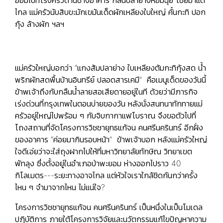
ไกล แม่ครัวนับสิบขะมักเขม้นเด็ดผักเหลียงใบใหญ่ คั้นกะทิ ปอก
กุ้ง ล้างผัก ฯลฯ
แม่ครัวใหญ่บอกว่า “แกงส้มปลาย่าง ใบเหลียงต้มกะทิกุ้งสด น้ำ
พริกผักสดพื้นบ้านอินทรีย์ ปลอดสารเคมี” คือเมนูเด็ดของวันนี้
ข้าพเจ้าถึงกับกลืนน้ำลายสอเสียดายอยู่ในที ด้วยว่ามีภารกิจ
เร่งด่วนที่กรุงเทพในตอนบ่ายของวัน หลังนั่งสนทนาทักทายแม่
ครัวอยู่ใหญ่ไปพร้อม ๆ กับจิบกากาแฟโบราณ จึงขอตัวไปที่
โถงสถานที่จัดโครงการวิชชายุทธแก้จน คนศรีนครินทร์ อีกฝั่ง
ของอาคาร “ค่อยมากินรอบหน้า” ข้าพเจ้าบอก หลังแม่ครัวใหญ่
ใจดีเอ่ยว่าจะใส่ถุงฝากไปให้ที่มหาวิทยาลัยทักษิณ วิทยาเขต
พัทลุง ซึ่งตั้งอยู่ในอำเภอป่าพะยอม ห่างออกไปราว 40
กิโลเมตร---ระยะทางอาจไกล แต่หัวใจเราใกล้ชิดกันกว่าครั้ง
ไหน ๆ จำมาจากไหน ไม่แน่ใจ?
โครงการวิชชายุทธแก้จน คนศรีนครินทร์ เป็นหนึ่งในเป็นโมเดล
ปฏิบัติการ ภายใต้โครงการวิจัยและนวัตกรรมแก้ไขปัญหาความ