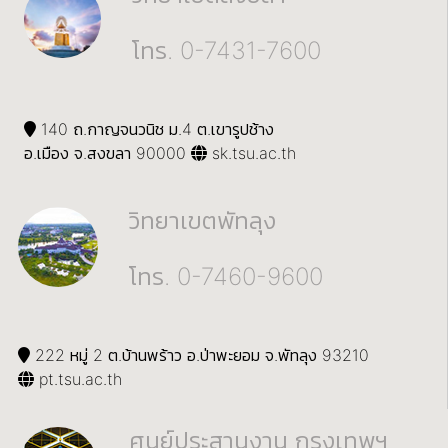
โทร. 0-7431-7600
140 ถ.กาญจนวนิช ม.4 ต.เขารูปช้าง
อ.เมือง จ.สงขลา 90000
sk.tsu.ac.th
วิทยาเขตพัทลุง
โทร. 0-7460-9600
222 หมู่ 2 ต.บ้านพร้าว อ.ป่าพะยอม จ.พัทลุง 93210
pt.tsu.ac.th
ศูนย์ประสานงาน กรุงเทพฯ