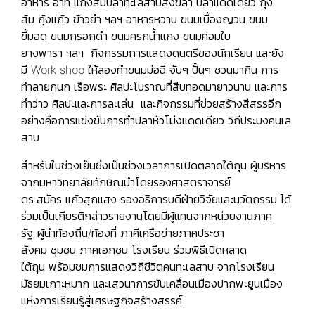
อาหาร อาทิ แกงส้มปลาทะเลสาบสงขลา ปลาแดดเดียว กุ้ง
ส้ม กุ้งแก้ว ข้าวยำ ฯลฯ อาหารหวาน ขนมเบื้องญวน ขนม
ขี้มอด ขนมกรอกดำ ขนมครกน้ำแกง ขนมค่อมใบ
ยางพารา ฯลฯ กิจกรรมการแสดงดนตรีของนักเรียน และยัง
มี Work shop ให้ลองทำขนมม่อฉี จับๆ ปั้นๆ ชวนมากิน การ
ทำลายกนก เรือพระ ศิลปะโบราณที่สืบทอดมายาวนาน และการ
ทำว่าว ศิลปะและการละเล่น และกิจกรรมที่ช่วยสร้างสีสรรอีก
อย่างคือการแข่งขันการทำปลาหัวโม่งแดดเดียว วิถีประมงคนเล
สาบ
สำหรับในช่วงเย็นซึ่งเป็นช่วงเวลาการเปิดตลาดใต้ถุน ผู้บริหาร
จากมหาวิทยาลัยทักษิณนำโดยรองศาสตราจารย์
ดร.สมัคร แก้วสุกแสง รองอธิการบดีฝ่ายวิจัยและนวัตกรรม ได้
ร่วมเป็นเกียรติกล่าวรายงานโดยมีผู้แทนจากหน่วยงานภาค
รัฐ ผู้นำท้องถิ่น/ท้องที่ ภาคีเครือข่ายภาคประชา
สังคม ชุมชน ภาคเอกชน โรงเรียน ร่วมพิธีเปิดหลาด
ใต้ถุน พร้อมชมการแสดงวิถีชีวิตคนทะเลสาบ จากโรงเรียน
มัธยมเกาะหมาก และเสวนาการขับเคลื่อนเมืองปากพะยูนเมือง
แห่งการเรียนรู้สู่เศรษฐกิจสร้างสรรค์