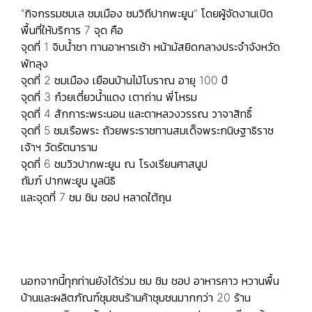
“กิจกรรมชมเล ชมเมือง ชมวิถีปากพะยูน” โดยผู้จัดงานเปิด
พื้นที่ให้บริการ 7 จุด คือ
จุดที่ 1 จิบน้ำชา ทานอาหารเช้า หน้ามัสยิดกลางประจำจังหวัด
พัทลุง
จุดที่ 2 ชมเมือง เยือนบ้านไม้โบราณ อายุ 100 ปี
จุดที่ 3 ก๋วยเตี๋ยวน้ำแดง เตาถ่าน พี่โหรม
จุดที่ 4 สักการะพระนอน และตาหลวงวรรณ วาจาสิทธิ์
จุดที่ 5 ชมเรือพระ ถ้วยพระราชทานสมเด็จพระกนิษฐาธิราช
เจ้าฯ วัดรัตนาราม
จุดที่ 6 ชมวิวปากพะยูน ณ โรงเรียนศาสนูป
ถัมภ์ ปากพะยูน มูลนิธิ
และจุดที่ 7 ชม ชิม ชอป หลาดใต้ถุน
นอกจากนี้ทุกท่านยังได้ร่วม ชม ชิม ชอป อาหารคาว หวานพื้น
บ้านและผลิตภัณฑ์ชุมชนร้านค้าชุมชนมากกว่า 20 ร้าน