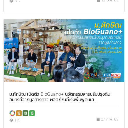
12 มี.ค. 69
317
ม.ทักษิณ เปิดตัว BioGuano+ นวัตกรรมสารปรับปรุงดิน
อินทรีย์จากมูลค้างคาว ผลิตภัณฑ์เร่งฟื้นฟูดินเส...
27 ก.พ. 69
115