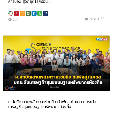
คาร์บอน สู้วิกฤตโลกร้อน...
26 ส.ค. 68
276
ม.ทักษิณสานพลังความร่วมมือ ดันพัทลุงโมเดล ยกระดับ
เศรษฐกิจชุมชนบนฐานทรัพยากรท้องถิ่น...