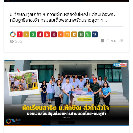
ม.ทักษิณทูลเกล้า ฯ ถวายผักเหลียงใบใหญ่ แด่สมเด็จพระ
กนิษฐาธิราชเจ้า กรมสมเด็จพระเทพรัตนราชสุดา ฯ...
21 ก.ย. 68
255