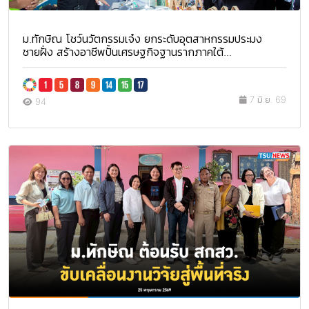
ม.ทักษิณ โชว์นวัตกรรมเจ๋ง ยกระดับอุตสาหกรรมประมง
ชายฝั่ง สร้างอาชีพปั้นเศรษฐกิจฐานรากภาคใต้...
7 มิ.ย. 69
94