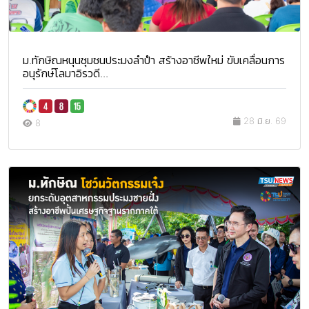
ม.ทักษิณหนุนชุมชนประมงลำปำ สร้างอาชีพใหม่ ขับเคลื่อนการ
อนุรักษ์โลมาอิรวดี...
28 มิ.ย. 69
8