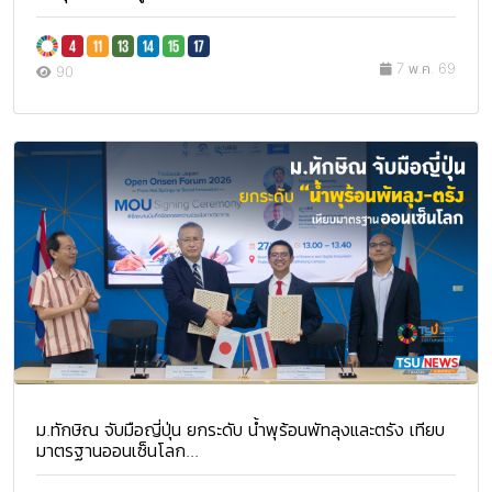
7 พ.ค. 69
90
ม.ทักษิณ จับมือญี่ปุ่น ยกระดับ น้ำพุร้อนพัทลุงและตรัง เทียบ
มาตรฐานออนเซ็นโลก...