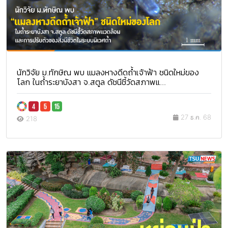
นักวิจัย ม.ทักษิณ พบ แมลงหางดีดถ้ำเจ้าฟ้า ชนิดใหม่ของ
โลก ในถ้ำระยาบังสา จ.สตูล ดัชนีชี้วัดสภาพแ...
27 ธ.ค. 68
218