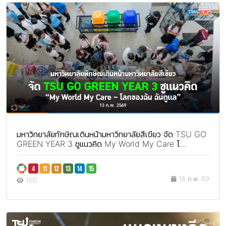
มหาวิทยาลัยทักษิณเดินหน้ามหาวิทยาลัยสีเขียว จัด TSU GO
GREEN YEAR 3 ชูแนวคิด My World My Care โ...
16 ก.พ. 69
150