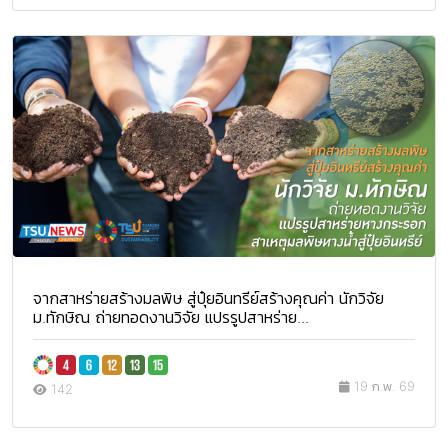
จากสาหร่ายสร้างมลพิษ สู่ปุ๋ยอินทรีย์สร้างคุณค่า นักวิจัย
ม.ทักษิณ ถ่ายทอดงานวิจัย แปรรูปสาหร่าย...
19 ก.พ. 69
142