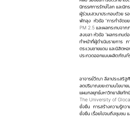
นิทรรศการรักษ์โลก และนิ
ผู้ร่วมเสวนาประกอบด้วย ร
พัทลุง หัวข้อ “การกำจัดขย
PM 2.5 และผลกระทบจากภาวะ
สงขลา หัวข้อ “ผลกระทบต่อ
ทำหน้าที่ผู้ดำเนินรายการ 
ตระเวนชายแดน และนิสิตหอพั
ประกวดออกแบบผลิตภัณฑ์รั
อาจารย์วีณา ลีลาประเสริฐศ
ลดปริมาณขยะตามนโยบายมหาว
แผนกลยุทธ์มหาวิทยาลัยทักษิ
The University of Glocal
ยั่งยืน การสร้างความรู้ความ
ยั่งยืน เรื่อยไปจนถึงชุมชน