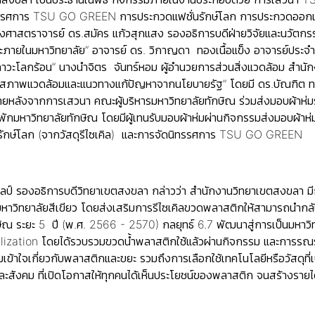
ทรรศการ TSU GO GREEN การประกวดแฟชั่นรักษ์โลก การประกวดออกแบบผ
องศาสตราจารย์ ดร.สมัคร แก้วสุกแสง รองอธิการบดีฝ่ายวิจัยและนวัตก
ะภายในมหาวิทยาลัย” อาจารย์ ดร. วิกาญดา ทองเนื้อแข็ง อาจารย์ประจำค
โลกร้อน” นางนำจิตร จันทร์หอม ผู้อำนวยการส่วนสิ่งแวดล้อม สำนัก
สภาพแวดล้อมและแนวทางแก้ปัญหาจากนโยบายรัฐ” โดยมี ดร.บัณฑิต ทองสง
ภายหลังจากการเสวนา คณะผู้บริหารมหาวิทยาลัยทักษิณ ร่วมส่งมอบผ้าห่ม
กมหาวิทยาลัยทักษิณ โดยมีผู้เทนรับมอบผ้าห่มผ่านกิจกรรมส่งมอบผ้าห่
กษ์โลก (จากวัสดุรีไซเคิล) และการจัดนิทรรศการ TSU GO GREEN
ิลป์ รองอธิการบดีวิทยาเขตสงขลา กล่าวว่า สำนักงานวิทยาเขตสงขลา มีกิ
ิทยาลัยสีเขียว โดยส่งเสริมการรีไซเคิลขวดพลาสติกให้สามารถนำกลับม
ณ ระยะ 5 ปี (พ.ศ. 2566 - 2570) กลยุทธ์ 6.7 พัฒนาสู่การเป็นมหาวิทยาล
ization โดยได้รวบรวมขวดน้ำพลาสติกใช้แล้วผ่านกิจกรรม และการรณรงค์
เข้าใจเกี่ยวกับพลาสติกและขยะ รวมถึงการเลือกใช้เทคโนโลยีหรือวัสดุที่เป็น
 และสังคม ที่เปิดโอกาสให้ทุกคนได้เห็นประโยชน์ของพลาสติก จนสร้างรายได้