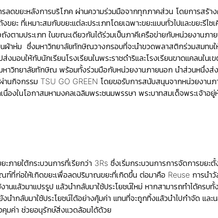
การลดขยะหลังการบริโภค ผ่านความร่วมมือจากทุกภาคส่วน โดยการสร้างค
งขยะ ที่เหมาะสมกับขยะแต่ละประเภทโดยเฉพาะขยะแบบทั่วไปและขยะรีไซเคิล เ
งถังตามประเภท ในขณะเดียวกันได้ร่วมเป็นภาคีเครือข่ายกับหน่วยงานภ
ป็นผ้าห่ม ซึ่งมหาวิทยาลัยทักษิณวางกรอบที่จะนำขวดพลาสติกร่วมสมทบให
ไปส่งมอบให้กับนักเรียนโรงเรียนในพระราชดำริและโรงเรียนขาดแคลนในเขตพื
ักมหาวิทยาลัยทักษิณ พร้อมทั้งร่วมมือกับหน่วยงานภายนอก นำส่วนหนึ่งส่
ยง ผ่านกิจกรรม TSU GO GREEN โดยขอรับการสนับสนุนจากหน่วยงานภายนอ
ลเนื่องในโอกาสมหามงคลเฉลิมพระชนมพรรษา พระบาทสมเด็จพระเจ้าอยู่
ยะภายใต้กระบวนการที่เรียกว่า 3Rs ซึ่งเริ่มกระบวนการการจัดการขยะตั้งแ
ฑ์ที่ก่อให้เกิดขยะเพื่อลดปริมาณขยะที่เกิดขึ้น ต่อมาคือ Reuse การนำวั
ใช้งานแล้วมาแปรรูป แล้วนำกลับมาใช้ประโยชน์ใหม่ หากสามารถทำได้ครบทั้
ังนำกลับมาใช้ประโยชน์ได้อย่างคุ้มค่า แทนที่จะถูกทิ้งแล้วนำไปกำจัด 
ุมค่า ช่วยอนุรักษ์สิ่งแวดล้อมได้ด้วย