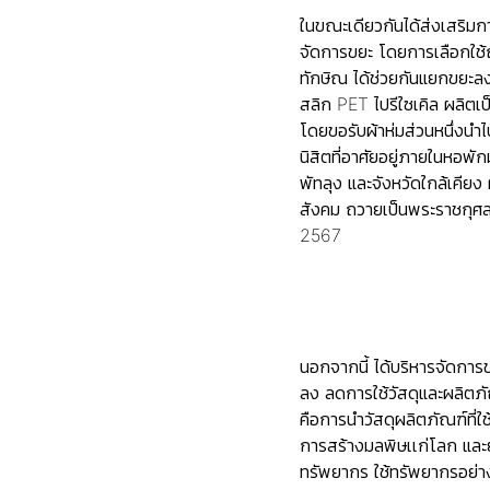
ในขณะเดียวกันได้ส่งเสริม
จัดการขยะ โดยการเลือกใช้ถั
ทักษิณ ได้ช่วยกันแยกขยะล
สลิก PET ไปรีใซเคิล ผลิตเ
โดยขอรับผ้าห่มส่วนหนึ่งนำ
นิสิตที่อาศัยอยู่ภายในหอพ
พัทลุง และจังหวัดใกล้เคี
สังคม ถวายเป็นพระราชกุศ
2567
นอกจากนี้ ได้บริหารจัดการข
ลง ลดการใช้วัสดุและผลิตภัณ
คือการนำวัสดุผลิตภัณฑ์ที่
การสร้างมลพิษเเก่โลก และย
ทรัพยากร ใช้ทรัพยากรอย่างค