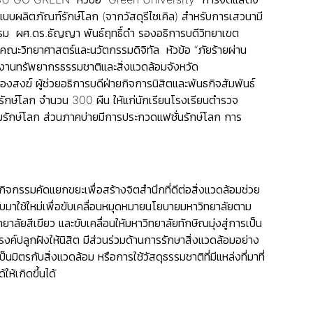
ลิตภัณฑ์รักษ์โลก (จากวัสดุรีไซเคิล) สำหรับการเสวนามี
รรม ผศ.ดร.ธัญญา พันธ์ฤทธิ์ดำ รองอธิการบดีวิทยาเขต
ณะวิทยาศาสตร์และนวัตกรรมดิจิทัล หัวข้อ “ภัยร้ายผ่าน
งานทรัพยากรธรรมชาติและสิ่งแวดล้อมจังหวัด
ฆ์ ผู้ช่วยอธิการบดีฝ่ายกิจการนิสิตและพันธกิจสัมพันธ์
รักษ์โลก จำนวน 300 ผืน ให้แก่นักเรียนโรงเรียนตำรวจ
มรักษ์โลก ส่วนภาคบ่ายมีการประกวดแฟชั่นรักษ์โลก การ
จกรรมคัดแยกขยะเพื่อสร้างจิตสำนึกที่ดีต่อสิ่งแวดล้อมช่วย
าใช้ใหม่เพื่อขับเคลื่อนหมุดหมายนโยบายมหาวิทยาลัยตาม
ัยสีเขียว และขับเคลื่อนให้มหาวิทยาลัยทักษิณมุ่งสู่การเป็น
ปลูกฝังให้นิสิต มีส่วนร่วมด้านการรักษาสิ่งแวดล้อมอย่าง
มิตรกับสิ่งแวดล้อม หรือการใช้วัสดุธรรมชาติที่มีแหล่งที่มาที่
ให้เกิดขึ้นได้